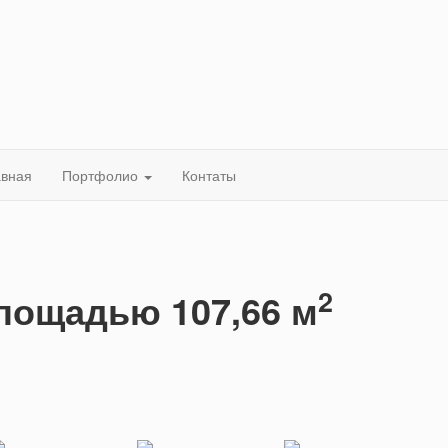
авная
Портфолио
Контаты
2
лощадью 107,66 м
1