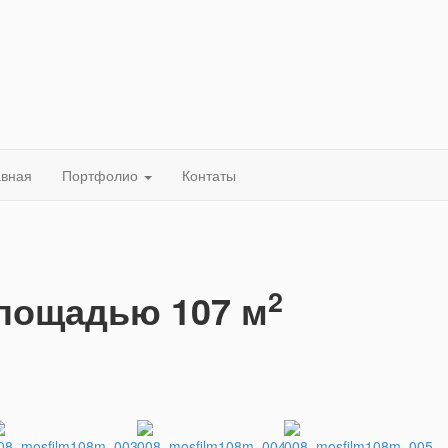
авная
Портфолио
Контаты
2
площадью 107 м
.